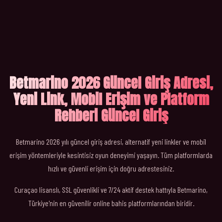
Betmarino 2026 Güncel Giriş Adresi,
Yeni Link, Mobil Erişim ve Platform
Rehberi Güncel Giriş
Betmarino 2026 yılı güncel giriş adresi, alternatif yeni linkler ve mobil
erişim yöntemleriyle kesintisiz oyun deneyimi yaşayın. Tüm platformlarda
hızlı ve güvenli erişim için doğru adrestesiniz.
Curaçao lisanslı, SSL güvenlikli ve 7/24 aktif destek hattıyla Betmarino,
Türkiye'nin en güvenilir online bahis platformlarından biridir.