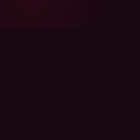
Betmarino'ya
Nasıl Erişilir?
4 kolay adımda Betmarino platformuna güvenli şekilde erişin ve oyun keyfini
yaşamaya başlayın.
01
Güncel Linke Tıkla
Sitemiz üzerindeki güncel giriş butonuna tıklayarak Betmarino 2026