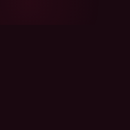
Betmarino'ya
Nasıl Erişilir?
4 kolay adımda Betmarino platformuna güvenli şekilde erişin ve oyun keyfini
yaşamaya başlayın.
01
Güncel Linke Tıkla
Sitemiz üzerindeki güncel giriş butonuna tıklayarak Betmarino 2026