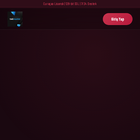
Curaçao Lisanslı | 128-bit SSL | 7/24 Destek
Giriş Yap